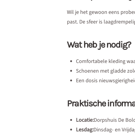
Wil je het gewoon eens prob
past. De sfeer is laagdrempel
Wat heb je nodig?
Comfortabele kleding waa
Schoenen met gladde zole
Een dosis nieuwsgierighe
Praktische informa
Locatie:
Dorpshuis De Bold
Lesdag:
Dinsdag- en Vrijd