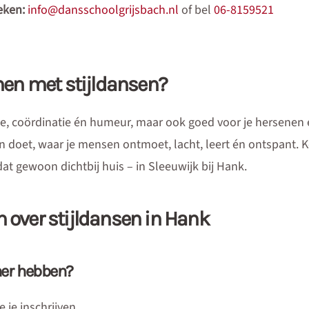
eken:
info@dansschoolgrijsbach.nl
of bel
06-8159521
en met stijldansen?
ie, coördinatie én humeur, maar ook goed voor je hersenen en
men doet, waar je mensen ontmoet, lacht, leert én ontspant. 
t gewoon dichtbij huis – in Sleeuwijk bij Hank.
n over stijldansen in Hank
ner hebben?
 je inschrijven.