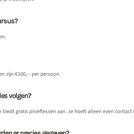
ursus?
en.
n zijn €100,-- per persoon.
fles volgen?
 biedt gratis proeflessen aan. Je hoeft alleen even contact
rden er precies gegeven?