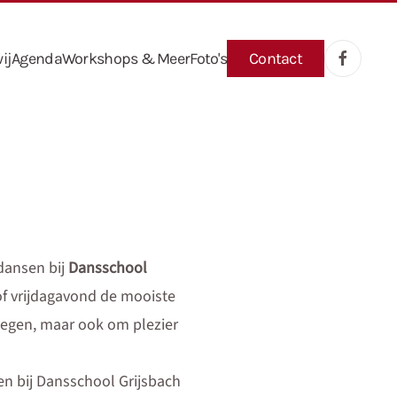
ij
Agenda
Workshops & Meer
Foto's
Contact
ldansen bij
Dansschool
 of vrijdagavond de mooiste
ewegen, maar ook om plezier
en bij Dansschool Grijsbach