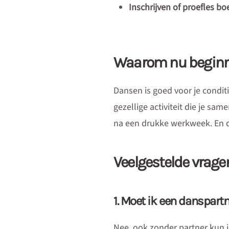
Inschrijven of proefles bo
Waarom nu beginn
Dansen is goed voor je condit
gezellige activiteit die je sa
na een drukke werkweek. En da
Veelgestelde vrage
1. Moet ik een danspart
Nee, ook zonder partner kun je